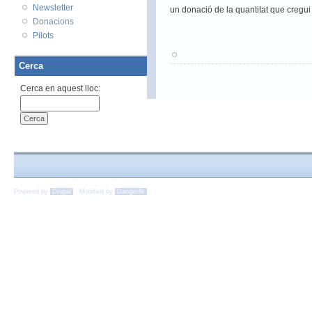
Newsletter
un donació de la quantitat que cregui
Donacions
Pilots
Cerca
Cerca en aquest lloc:
Powered by
Drupal
-
Modified by
Danger4k