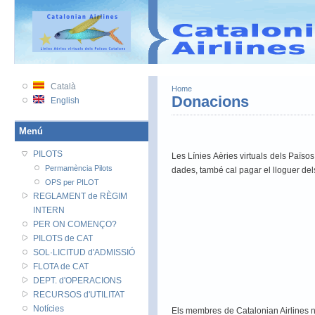
VATSIM
VATSIM PRC
VATEU
Català
Home
Donacions
English
Menú
PILOTS
Les Línies Aèries virtuals dels Païs
Permamència Pilots
dades, també cal pagar el lloguer dels
OPS per PILOT
REGLAMENT de RÈGIM
INTERN
PER ON COMENÇO?
PILOTS de CAT
SOL·LICITUD d'ADMISSIÓ
FLOTA de CAT
DEPT. d'OPERACIONS
RECURSOS d'UTILITAT
Notícies
Els membres de Catalonian Airlines n