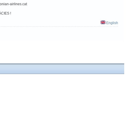
onian-airlines.cat
ÀCIES !
English