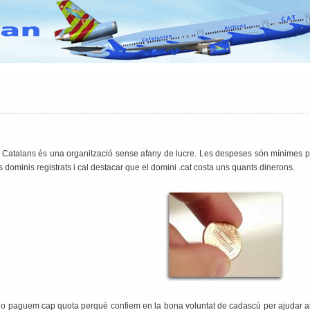
D
VATEUD Pilot TD
vACC España
vACC France
vACC Italia
V
os Catalans és una organització sense afany de lucre. Les despeses són mínimes pe
 dominis registrats i cal destacar que el domini .cat costa uns quants dinerons.
o paguem cap quota perquè confiem en la bona voluntat de cadascú per ajudar amb 