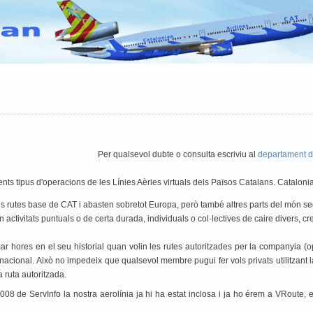
D
VATEUD Pilot TD
vACC España
vACC France
vACC Italia
V
Per qualsevol dubte o consulta escriviu al
departament d
ents tipus d'operacions de les Línies Aèries virtuals dels Països Catalans. Catalonia
es rutes base de CAT i abasten sobretot Europa, però també altres parts del món se
ón activitats puntuals o de certa durada, individuals o col·lectives de caire divers, 
hores en el seu historial quan volin les rutes autoritzades per la companyia (ope
ternacional. Això no impedeix que qualsevol membre pugui fer vols privats utilitzant
a ruta autoritzada.
 2008 de ServInfo la nostra aerolínia ja hi ha estat inclosa i ja ho érem a VR