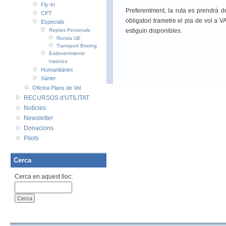
Fly-In
Preferentment, la ruta es prendrà 
CPT
obligatori trametre el pla de vol a V
Especials
Reptes Personals
estiguin disponibles.
Ronda UE
Transport Boeing
Esdeveniments
històrics
Humanitàries
Xàrter
Oficina Plans de Vol
RECURSOS d'UTILITAT
Notícies
Newsletter
Donacions
Pilots
Cerca
Cerca en aquest lloc: