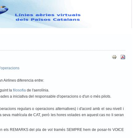
ATAWARE
'operacions
n Airlines diferencia entre:
guint la
filosofia
de l'aerolínia.
creades a iniciativa del responsable d'operacions o d'un o més pilots.
racions regulars o operacions alternatives) i d'acord amb el seu nivell i
 la seva matrícula de CAT, però les hores volades en aquest cas no li seran
oute, en els REMARKS del pla de vol tramés SEMPRE hem de posar-hi VOICE