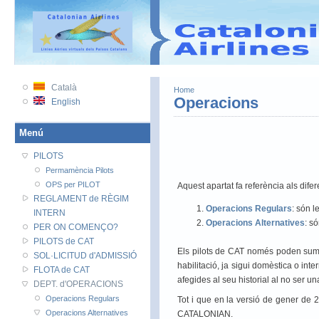
VATSIM
VATSIM PRC
VATEU
Català
Home
Operacions
English
Menú
PILOTS
Permamència Pilots
OPS per PILOT
Aquest apartat fa referència als difer
REGLAMENT de RÈGIM
Operacions Regulars
:
són l
INTERN
Operacions Alternatives
: s
PER ON COMENÇO?
PILOTS de CAT
Els pilots de CAT només poden sumar 
SOL·LICITUD d'ADMISSIÓ
habilitació, ja sigui domèstica o in
FLOTA de CAT
afegides al seu historial al no ser un
DEPT. d'OPERACIONS
Operacions Regulars
Tot i que en la versió de gener de
Operacions Alternatives
CATALONIAN.