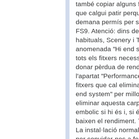
també copiar alguns f
que calgui patir perqu
demana permís per sob
FS9.
Atenció
: dins d
habituals, Scenery i 
anomenada "Hi end sy
tots els fitxers neces
donar pèrdua de rend
l'apartat "Performanc
fitxers que cal elimin
end system" per mill
eliminar aquesta carp
embolic si hi és i, si
baixen el rendiment. T
La instal·lació norma
per convidar-nos a fe