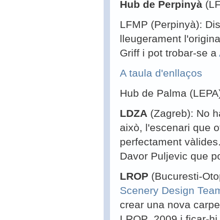
Hub de Perpinyà
(L
LFMP
(Perpinyà): Dis
lleugerament l'origina
Griff i pot trobar-se a
A taula d'enllaços
Hub de Palma (LEPA
LDZA
(Zagreb): No ha
això, l'escenari que 
perfectament vàlides
Davor Puljevic que p
LROP
(Bucuresti-Otop
Scenery Design Tea
crear una nova carpe
LROP_2009 i ficar-hi