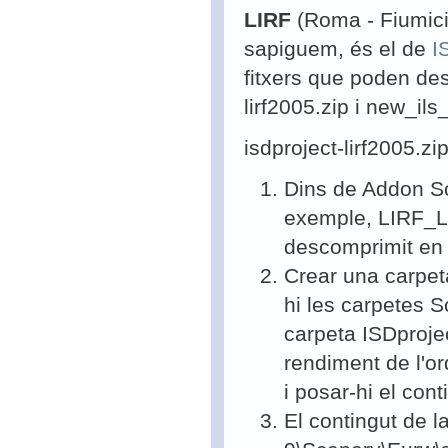
LIRF
(Roma - Fiumici
sapiguem, és el de
I
fitxers que poden de
lirf2005.zip i new_ils
isdproject-lirf2005.zip
Dins de Addon S
exemple, LIRF_LC
descomprimit en 
Crear una carpe
hi les carpetes 
carpeta ISDproje
rendiment de l'or
i posar-hi el con
El contingut de la