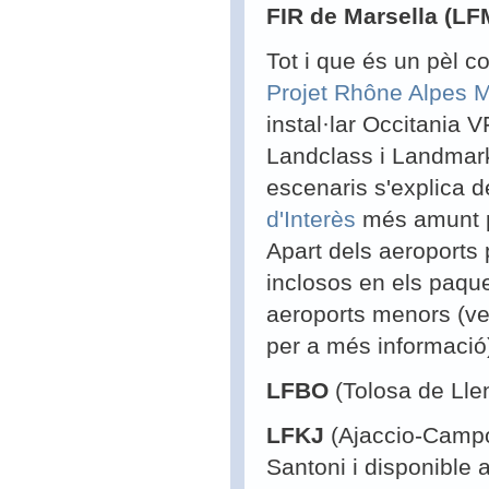
FIR de Marsella (L
Tot i que és un pèl c
Projet Rhône Alpes 
instal·lar Occitania 
Landclass i Landmark
escenaris s'explica 
d'Interès
més amunt pe
Apart dels aeroports 
inclosos en els paqu
aeroports menors (v
per a més informació
LFBO
(Tolosa de Lle
LFKJ
(Ajaccio-Campo 
Santoni i disponible