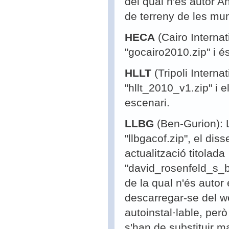
del qual n'és autor A
de terreny de les mun
HECA
(Cairo Internat
"gocairo2010.zip" i é
HLLT
(Tripoli Interna
"hllt_2010_v1.zip" i 
escenari.
LLBG
(Ben-Gurion): 
"llbgacof.zip", el di
actualització titolada
"david_rosenfeld_s_
de la qual n'és auto
descarregar-se del 
autoinstal·lable, per
s'han de substituir m