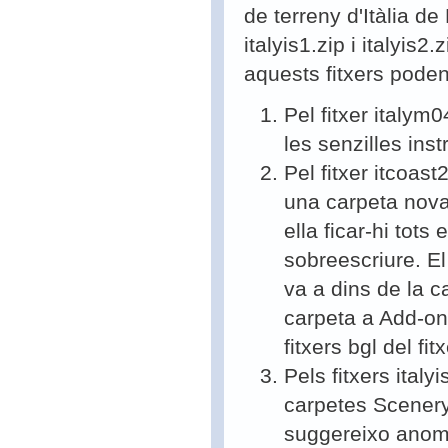
de terreny d'Itàlia de 
italyis1.zip i italyis2
aquests fitxers pode
Pel fitxer italym
les senzilles inst
Pel fitxer itcoas
una carpeta nov
ella ficar-hi tots
sobreescriure. E
va a dins de la 
carpeta a Add-on 
fitxers bgl del f
Pels fitxers italyi
carpetes Scenery
suggereixo anome