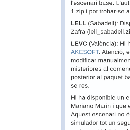
l'escenari base. L'au
1.zip i pot trobar-se 
LELL
(Sabadell): Di
Zafra (lell_sabadell.z
LEVC
(València): Hi
AKESOFT
. Atenció, 
modificar manualment 
misteriores al començ
posterior al paquet b
se res.
Hi ha disponible un
Mariano Marin i que 
Aquest escenari no és
simulador tot un seg