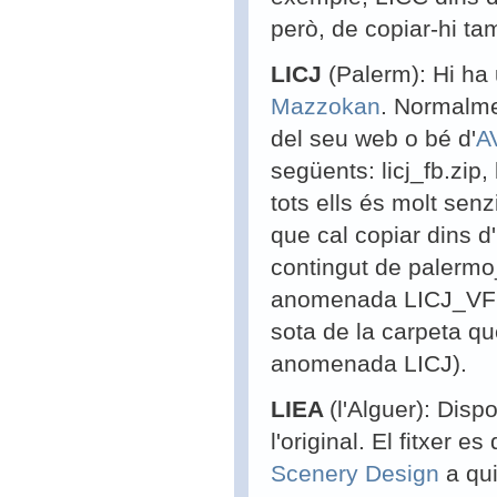
però, de copiar-hi tam
LICJ
(Palerm): Hi ha
Mazzokan
. Normalme
del seu web o bé d'
A
següents: licj_fb.zip, 
tots ells és molt senz
que cal copiar dins 
contingut de palermo_
anomenada LICJ_VFR q
sota de la carpeta qu
anomenada LICJ).
LIEA
(l'Alguer): Dis
l'original. El fitxer es
Scenery Design
a qui