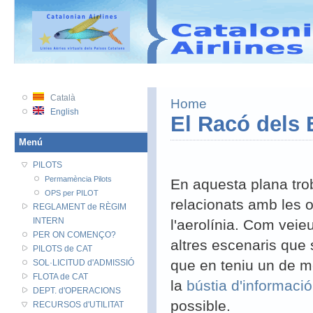
VATSIM
VATSIM PRC
VATEU
VATAWARE
Català
Home
English
El Racó dels 
Menú
PILOTS
Permamència Pilots
En aquesta plana tro
OPS per PILOT
relacionats amb les o
REGLAMENT de RÈGIM
INTERN
l'aerolínia. Com vei
PER ON COMENÇO?
altres escenaris que 
PILOTS de CAT
que en teniu un de m
SOL·LICITUD d'ADMISSIÓ
FLOTA de CAT
la
bústia d'informació
DEPT. d'OPERACIONS
possible.
RECURSOS d'UTILITAT