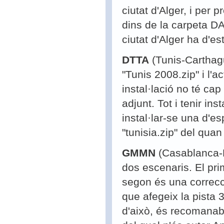
ciutat d'Alger, i per 
dins de la carpeta DA
ciutat d'Alger ha d'es
DTTA
(Tunis-Carthagu
"Tunis 2008.zip" i l'a
instal·lació no té ca
adjunt. Tot i tenir in
instal·lar-se una d'e
"tunisia.zip" del qua
GMMN
(Casablanca-M
dos escenaris. El pri
segon és una correcci
que afegeix la pista 
d'això, és recomanabl