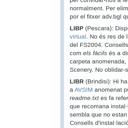
normalment. Per elim
por el fitxer adv.bgl
LIBP
(Pescara): Disp
virtual
. No és res de 
del FS2004.
Consells 
com
els fàcils
és a di
carpeta anomenada, p
Scenery. No oblidar-s
LIBR
(Brindisi): Hi h
a
AVSIM
anomenat pug
readme.txt
es fa refe
que recomana instal·
sembla que no estan d
Consells d'instal·laci