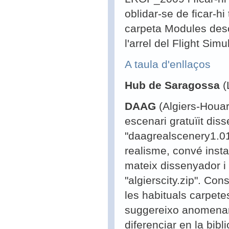
oblidar-se de ficar-hi 
carpeta Modules desc
l'arrel del Flight Simu
A taula d'enllaços
Hub de Saragossa
(
DAAG
(Algiers-Houa
escenari gratuïit di
"daagrealscenery1.01.
realisme, convé instal
mateix dissenyador 
"algierscity.zip".
Conse
les habituals carpete
suggereixo anomenar
diferenciar en la bibl