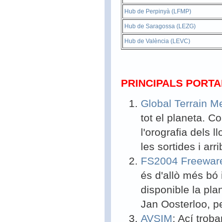
Hub de Perpinyà (LFMP)
Hub de Saragossa (LEZG)
Hub de València (LEVC)
PRINCIPALS PORT
Global Terrain M
tot el planeta. Co
l'orografia dels 
les sortides i arr
FS2004 Freewar
és d'allò més bó
disponible la pl
Jan Oosterloo, pe
AVSIM
: Ací trob