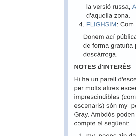
la versió russa,
d'aquella zona.
FLIGHSIM
: Com 
Donem ací públicam
de forma gratuïta
descàrrega.
NOTES d'INTERÈS
Hi ha un parell d'es
per molts altres esce
imprescindibles (co
escenaris) són my_pe
Gray. Ambdós poden 
compte el següent:
my_peeps.zip de 