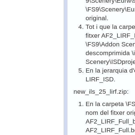
9\Scenery\Eurw\s
\FS9\Scenery\Eurw
original.
Tot i que la car
fitxer AF2_LIRF_F
\FS9\Addon Scene
descomprimida \i
Scenery\ISDproj
En la jerarquia d
LIRF_ISD.
new_ils_25_lirf.zip:
En la carpeta \F
nom del fitxer or
AF2_LIRF_Full_bg
AF2_LIRF_Full.bg