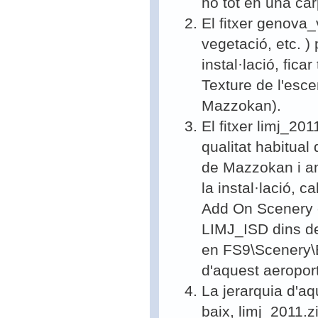
ho tot en una c
El fitxer genova_
vegetació, etc. )
instal·lació, fica
Texture de l'esce
Mazzokan).
El fitxer limj_20
qualitat habitual
de Mazzokan i amb
la instal·lació, 
Add On Scenery e
LIMJ_ISD dins de
en FS9\Scenery\E
d'aquest aeroport
La jerarquia d'aq
baix, limj_2011.