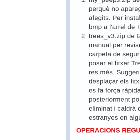
perquè no apareg
afegits. Per instal
bmp a l'arrel de 
trees_v3.zip de G
manual per revis
carpeta de segure
posar el fitxer T
res més.
Sugger
desplaçar els fit
es fa força ràpid
posteriorment po
eliminat i caldr
estranyes en alg
OPERACIONS REG