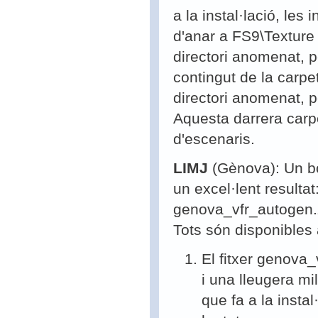
a la instal·lació, les
d'anar a FS9\Texture
directori anomenat, 
contingut de la carpe
directori anomenat,
Aquesta darrera carpe
d'escenaris.
LIMJ
(Gènova): Un bo
un excel·lent resulta
genova_vfr_autogen.z
Tots són disponibles 
El fitxer genova_
i una lleugera mi
que fa a la insta