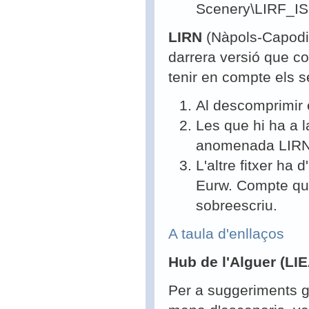
Scenery\LIRF_IS
LIRN
(Nàpols-Capodi
darrera versió que c
tenir en compte els 
Al descomprimir 
Les que hi ha a 
anomenada LIRN 
L'altre fitxer ha
Eurw. Compte que 
sobreescriu.
A taula d'enllaços
Hub de l'Alguer
(LIE
Per a suggeriments ge