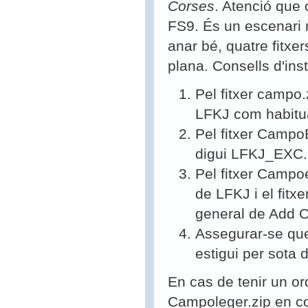
Corses
. Atenció que 
FS9. És un escenari mo
anar bé, quatre fitxe
plana.
Consells d'inst
Pel fitxer campo.
LFKJ com habitua
Pel fitxer Campo
digui LFKJ_EXC.
Pel fitxer Campoe
de LFKJ i el fitxe
general de Add O
Assegurar-se que
estigui per sota 
En cas de tenir un ord
Campoleger.zip en c