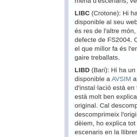
mena d'escenaris, ve
LIBC
(Crotone): Hi h
disponible al seu web
és res de l'altre món
defecte de FS2004. C
el que millor fa és l'
gaire treballats.
LIBD
(Bari): Hi ha u
disponible a
AVSIM
a
d'instal·lació està e
està molt ben explica
original. Cal descomp
descomprimeix l'orig
dèiem, ho explica tot
escenaris en la llibr