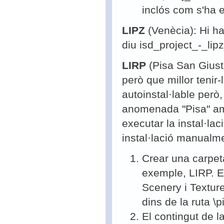
inclós com s'ha e
LIPZ
(Venècia): Hi ha
diu isd_project_-_lip
LIRP
(Pisa San Giusto
però que millor tenir
autoinstal·lable però
anomenada "Pisa" am
executar la instal·lac
instal·lació manualm
Crear una carpet
exemple, LIRP. E
Scenery i Texture
dins de la ruta \
El contingut de 