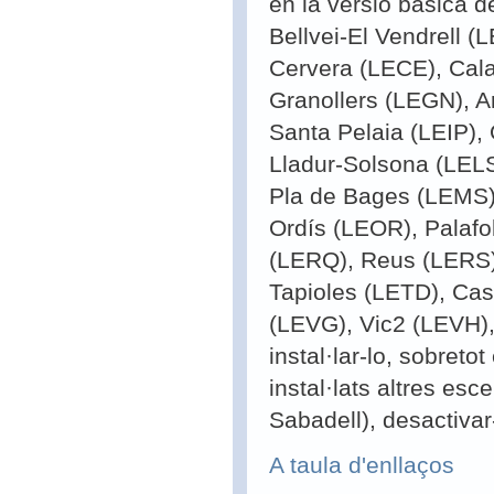
en la versió bàsica 
Bellvei-El Vendrell 
Cervera (LECE), Calaf
Granollers (LEGN), A
Santa Pelaia (LEIP),
Lladur-Solsona (LELS
Pla de Bages (LEMS),
Ordís (LEOR), Palafo
(LERQ), Reus (LERS)
Tapioles (LETD), Cast
(LEVG), Vic2 (LEVH),
instal·lar-lo, sobretot
instal·lats altres es
Sabadell), desactiva
A taula d'enllaços