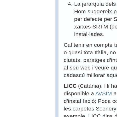
La jerarquia dels 
Hom suggereix po
per defecte per 
xarxes SRTM (d
instal·lades.
Cal tenir en compte
o quasi tota Itàlia, 
ciutats, paratges d'i
al seu web i veure qu
cadascú millorar aque
LICC
(Catània): Hi h
disponible a
AVSIM
a
d'instal·lació
: Poca c
les carpetes Scenery
exemple, LICC dins d