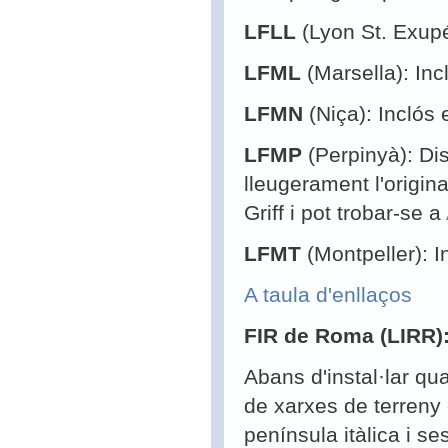
LFLL
(Lyon St. Exupé
LFML
(Marsella): In
LFMN
(Niça): Incló
LFMP
(Perpinyà): Di
lleugerament l'origina
Griff i pot trobar-se a
LFMT
(Montpeller): 
A taula d'enllaços
FIR de Roma (LIRR)
Abans d'instal·lar qua
de xarxes de terreny 
península itàlica i se