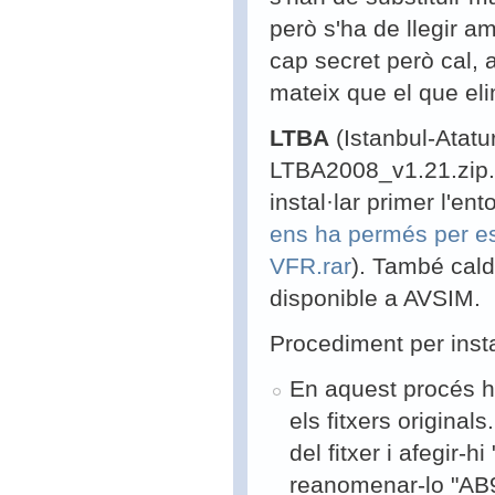
però s'ha de llegir am
cap secret però cal, a
mateix que el que elim
LTBA
(Istanbul-Atatu
LTBA2008_v1.21.zip.
instal·lar primer l'e
ens ha permés per es
VFR.rar
). També cald
disponible a AVSIM.
Procediment per inst
En aquest procés hi
els fitxers origin
del fitxer i afegir-
reanomenar-lo "AB9