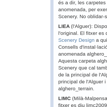
és a dir, les carpete
anomenada, per exem
Scenery. No oblidar-s
LIEA
(l'Alguer): Dis
l'original. El fitxer es
Scenery Design
a qui
Consells d'instal·laci
anomenada alghero_ter
Aquesta carpeta algh
Scenery que cal també
de la principal de l'
principal de l'Alguer
alghero_terrain.
LIMC
(Milà-Malpensa
fitxer es diu limc2009