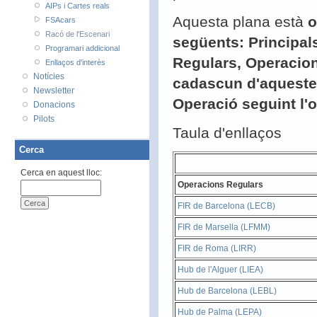
AIPs i Cartes reals
Aquesta plana està
o
FSAcars
Racó de l'Escenari
següents: Principal
Programari addicional
Regulars, Operacion
Enllaços d'interès
Notícies
cadascun d'aquestes
Newsletter
Operació seguint l'o
Donacions
Pilots
Taula d'enllaços
Cerca
Cerca en aquest lloc:
Operacions Regulars
FIR de Barcelona (LECB)
FIR de Marsella (LFMM)
FIR de Roma (LIRR)
Hub de l'Alguer (LIEA)
Hub de Barcelona (LEBL)
Hub de Palma (LEPA)