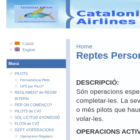
VATSIM
VATSIM PRC
VATEU
VATAWARE
Català
Home
English
Reptes Perso
Menú
PILOTS
Permamència Pilots
DESCRIPCIÓ:
OPS per PILOT
Són operacions especi
REGLAMENT de RÈGIM
INTERN
completar-les. La sev
PER ON COMENÇO?
o més pilots que haura
PILOTS de CAT
volar-les.
SOL·LICITUD d'ADMISSIÓ
FLOTA de CAT
DEPT. d'OPERACIONS
OPERACIONS ACTI
Operacions Regulars