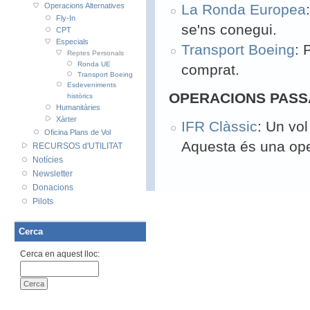
Operacions Alternatives
La Ronda Europea
Fly-In
se'ns conegui.
CPT
Especials
Transport Boeing
: 
Reptes Personals
Ronda UE
comprat.
Transport Boeing
Esdeveniments
OPERACIONS PASS
històrics
Humanitàries
Xàrter
IFR Clàssic
: Un vo
Oficina Plans de Vol
Aquesta és una ope
RECURSOS d'UTILITAT
Notícies
Newsletter
Donacions
Pilots
Cerca
Cerca en aquest lloc: